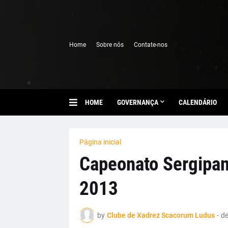
Home
Sobre nós
Contate-nos
HOME
GOVERNANÇA
CALENDÁRIO
Página inicial
Capeonato Sergipan
2013
by
Clube de Xadrez Scacorum Ludus
-
de