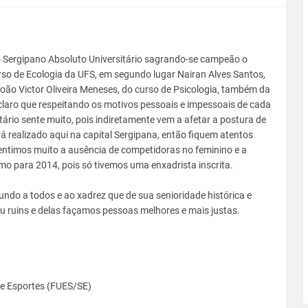
 Sergipano Absoluto Universitário sagrando-se campeão o
rso de Ecologia da UFS, em segundo lugar Nairan Alves Santos,
oão Victor Oliveira Meneses, do curso de Psicologia, também da
 claro que respeitando os motivos pessoais e impessoais de cada
tário sente muito, pois indiretamente vem a afetar a postura de
 realizado aqui na capital Sergipana, então fiquem atentos
ntimos muito a ausência de competidoras no feminino e a
o para 2014, pois só tivemos uma enxadrista inscrita.
do a todos e ao xadrez que de sua senioridade histórica e
 ruins e delas façamos pessoas melhores e mais justas.
de Esportes (FUES/SE)