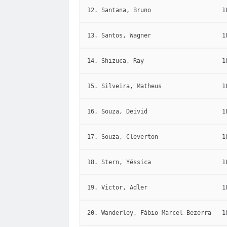
12. Santana, Bruno
1
13. Santos, Wagner
1
14. Shizuca, Ray
1
15. Silveira, Matheus
1
16. Souza, Deivid
1
17. Souza, Cleverton
1
18. Stern, Yéssica
1
19. Victor, Adler
1
20. Wanderley, Fábio Marcel Bezerra
1