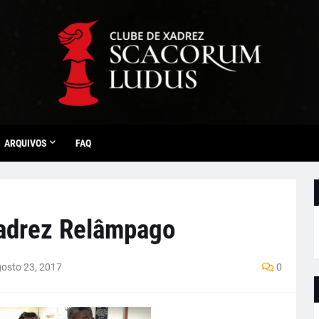
ARQUIVOS
FAQ
Xadrez Relâmpago
osto 23, 2017
0