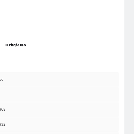
III Pingão UFS
oc 
968
932