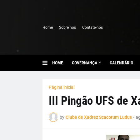
Home
Sobre nós
Contate-nos
HOME
GOVERNANÇA
CALENDÁRIO
Página inicial
III Pingão UFS de 
by
Clube de Xadrez Scacorum Ludus
-
ag