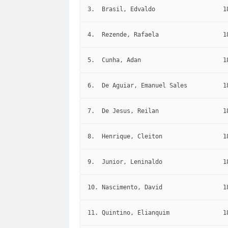
3.
Brasil, Edvaldo
1
4.
Rezende, Rafaela
1
5.
Cunha, Adan
1
6.
De Aguiar, Emanuel Sales
1
7.
De Jesus, Reilan
1
8.
Henrique, Cleiton
1
9.
Junior, Leninaldo
1
10. Nascimento, David
1
11. Quintino, Elianquim
1