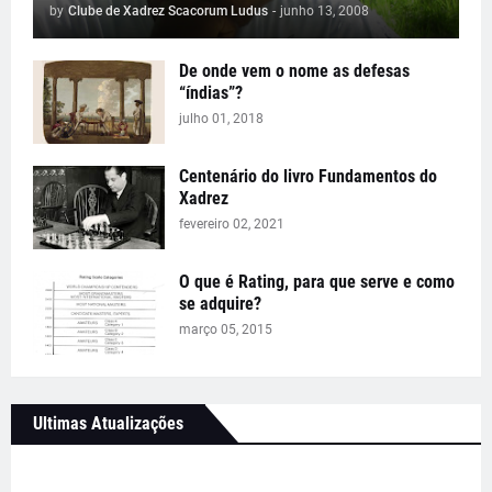
by
Clube de Xadrez Scacorum Ludus
-
junho 13, 2008
De onde vem o nome as defesas
“índias”?
julho 01, 2018
Centenário do livro Fundamentos do
Xadrez
fevereiro 02, 2021
O que é Rating, para que serve e como
se adquire?
março 05, 2015
Ultimas Atualizações