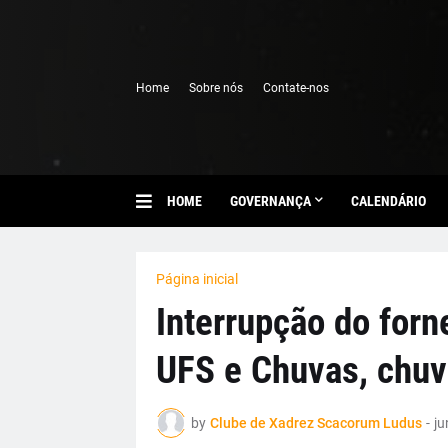
Home
Sobre nós
Contate-nos
HOME
GOVERNANÇA
CALENDÁRIO
Página inicial
Interrupção do forn
UFS e Chuvas, chuv
by
Clube de Xadrez Scacorum Ludus
-
ju