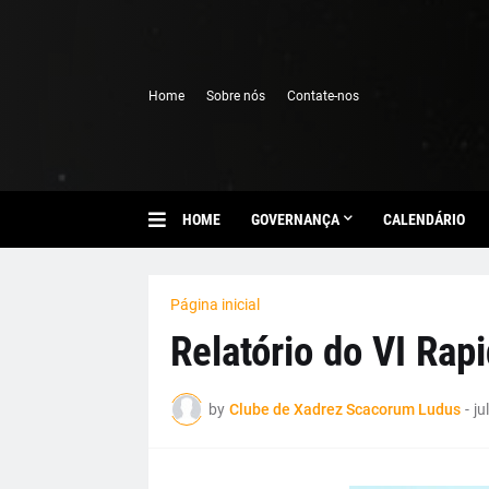
Home
Sobre nós
Contate-nos
HOME
GOVERNANÇA
CALENDÁRIO
Página inicial
Relatório do VI Rap
by
Clube de Xadrez Scacorum Ludus
-
ju