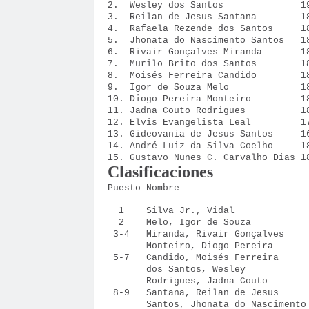
2. Wesley dos Santos 19
3. Reilan de Jesus Santana 18
4. Rafaela Rezende dos Santos 1
5. Jhonata do Nascimento Santos 1
6. Rivair Gonçalves Miranda 18
7. Murilo Brito dos Santos 18
8. Moisés Ferreira Candido 18
9. Igor de Souza Melo 18
10. Diogo Pereira Monteiro 18
11. Jadna Couto Rodrigues 18
12. Elvis Evangelista Leal 17
13. Gideovania de Jesus Santos 1
14. André Luiz da Silva Coelho 1
15. Gustavo Nunes C. Carvalho Dias 1
Clasificaciones
Puesto Nombre Loc Puntos
1 Silva Jr., Vidal 2
2 Melo, Igor de Sou
3-4 Miranda, Rivair Gonça
Monteiro, Diogo Perei
5-7 Candido, Moisés Fer
dos Santos, Wesley
Rodrigues, Jadna Cou
8-9 Santana, Reilan de J
Santos, Jhonata do Nasci