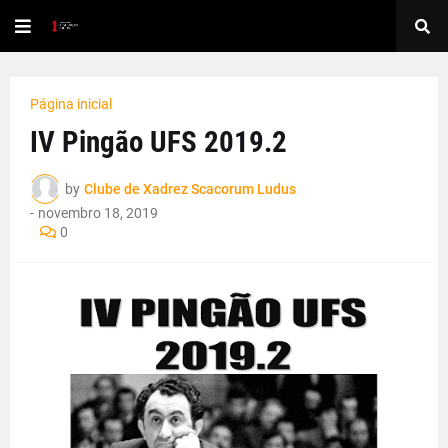
Página inicial
IV Pingão UFS 2019.2
by
Clube de Xadrez Scacorum Ludus
-
novembro 18, 2019
0