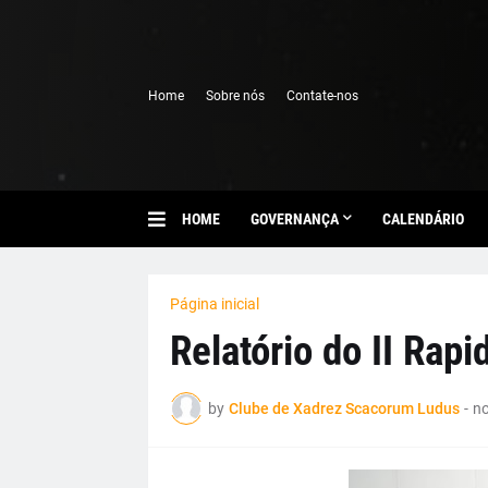
Home
Sobre nós
Contate-nos
HOME
GOVERNANÇA
CALENDÁRIO
Página inicial
Relatório do II Rap
by
Clube de Xadrez Scacorum Ludus
-
no