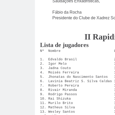
Saudações Enxadrísticas,
Fábio da Rocha
Presidente do Clube de Xadrez Sc
II Rapid
Lista de jugadores
Nº Nombre Lo
1. Edvaldo Brasil 20
2. Igor Melo 19
3. Jadna Couto 19
4. Moisés Ferreira 18
5. Jhonatas do Nascimento Santos 
6. Lavinia Beatriz S. Silva Caldas 
7. Roberto Pereira 18
8. Rivair Miranda 18
9. Rodrigo Passos 18
10. Rai Shizuka 18
11. Murilo Brito 17
12. Matheus Silva 20
13. Wesley Santos 18