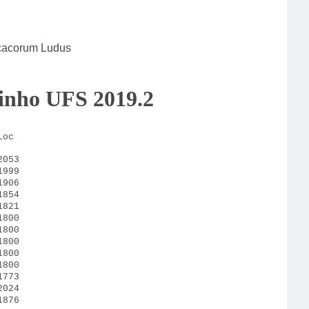
acorum Ludus
inho UFS 2019.2
c
53
99
06
54
1821
1800
00
00
00
00
73
24
76