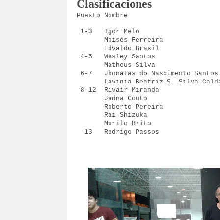
Clasificaciones
Puesto Nombre Loc Puntos
1-3 Igor Melo 19
Moisés Ferreira 1
Edvaldo Brasil 20
4-5 Wesley Santos 
Matheus Silva 20
6-7 Jhonatas do Nascimento
Lavinia Beatriz S. Silva 
8-12 Rivair Miranda
Jadna Couto 190
Roberto Pereira 1
Rai Shizuka 180
Murilo Brito 17
13 Rodrigo Passos 