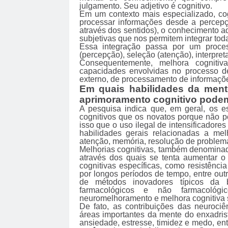
julgamento. Seu adjetivo é cognitivo.
Em um contexto mais especializado, co
processar informações desde a percep
através dos sentidos), o conhecimento ad
subjetivas que nos permitem integrar tod
Essa integração passa por um proces
(percepção), seleção (atenção), interpre
Consequentemente, melhora cogniti
capacidades envolvidas no processo d
externo, de processamento de informaçõ
Em quais habilidades da ment
aprimoramento cognitivo pode
A pesquisa indica que, em geral, os 
cognitivos que os novatos porque não po
isso que o uso ilegal de intensificador
habilidades gerais relacionadas a mel
atenção, memória, resolução de problema
Melhorias cognitivas, também denominad
através dos quais se tenta aumentar o
cognitivas específicas, como resistênc
por longos períodos de tempo, entre outr
de métodos inovadores típicos da b
farmacológicos e não farmacológic
neuromelhoramento e melhora cognitiva s
De fato, as contribuições das neuroc
áreas importantes da mente do enxadri
ansiedade, estresse, timidez e medo, en