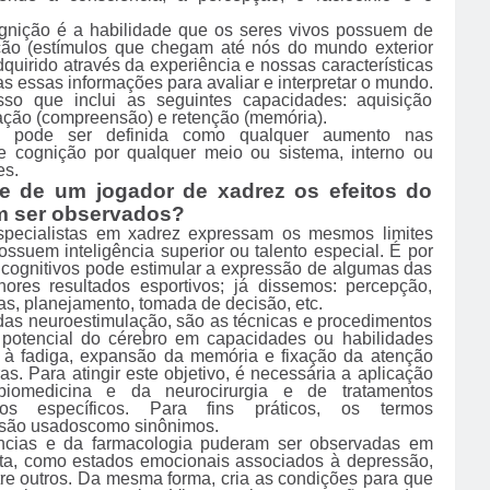
gnição é a habilidade que os seres vivos possuem de
ção (estímulos que chegam até nós do mundo exterior
quirido através da experiência e nossas características
as essas informações para avaliar e interpretar o mundo.
so que inclui as seguintes capacidades: aquisição
tação (compreensão) e retenção (memória).
va pode ser definida como qualquer aumento nas
e cognição por qualquer meio ou sistema, interno ou
es.
e de um jogador de xadrez os efeitos do
m ser observados?
especialistas em xadrez expressam os mesmos limites
ssuem inteligência superior ou talento especial. É por
es cognitivos pode estimular a expressão de algumas das
hores resultados esportivos; já dissemos: percepção,
s, planejamento, tomada de decisão, etc.
as neuroestimulação, são as técnicas e procedimentos
 potencial do cérebro em capacidades ou habilidades
ia à fadiga, expansão da memória e fixação da atenção
as. Para atingir este objetivo, é necessária a aplicação
iomedicina e da neurocirurgia e de tratamentos
os específicos. Para fins práticos, os termos
ão usados ​​como sinônimos.
iências e da farmacologia puderam ser observadas em
sta, como estados emocionais associados à depressão,
tre outros. Da mesma forma, cria as condições para que