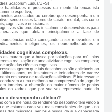
adrez Scacorum Ludus/UFS)
e habilidades e processos da mente do enxadrista
inamento esportivo;
lementos associados ao cérebro que desempenham um
tivo; sendo esses fatores de caráter mental; tais como
is, cognitivas e emocionais.
ognitivos são produtos inicialmente desenvolvidos para
nerativas que afetam principalmente a fase de
neurociências estão começando a ser relevantes, em
icamentos inteligentes, os neuromelhoradores e
vidades cognitivas complexas.
s estimaram que a busca por soluções para múltiplos
rem a realização de uma atividade cognitiva complexa;
de ação das ciências cognitivas.
cessos sugerem que tais descobertas são aplicáveis ​​ao
 últimos anos, os instrutores e treinadores de xadrez
nto em busca de realizações atléticas. É interessante
ina conduzam a uma melhoria na compreensão do jogo de
o em torneios- a obtenção do maior número de pontos
ulos do xadrez; que por sua vez representa parte do
ara o desempenho atlético?
o com a melhoria do rendimento desportivo tem vindo a
to que estamos cada vez mais conscientes de que - no
nas dos músculos, nervos e ossos, da sua capacidade