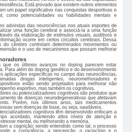
u resistência. Está provado que existem outros elementos
 um papel significativo nas conquistas desportivas e
l; como potencialidades ou habilidades mentais e
ões advindas das neurociências nos atuais esportes de
calizar uma função cerebral e associá-la a uma função
través da elaboração de estímulos visuais, auditivos e
formação ocorre em certos circuitos cerebrais. Dessa
as do cérebro controlam determinados movimentos ou
compreensão e o uso de mecanismos que possam melhorar
lhoradores
que os últimos avanços no doping parecem estar
a. Para além do doping genético e do desenvolvimento
es aplicações específicas no campo das neurociências,
madas drogas inteligentes, neuromelhoradores e
ispositivos estão sendo projetados para melhorar não
mpenho esportivo, mas também os cognitivos.
ores ou potencializadores cognitivos são produtos que
ratamento de doenças neurodegenerativas que afetavam
ento. Porém, nos últimos anos, tais medicamentos
ssoas sem doenças de base, ou seja, saudáveis.
tencializadores cognitivos têm desenvolvido enfocam a
mpo acordado, mantendo altos níveis de atenção e
stresse mental, ou melhorando a memória.
afetam a cognição; sendo entendido como tal, o processo
nde a consciência, a percepção, o raciocínio e o