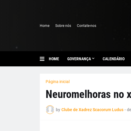
Home
Sobre nós
Contate-nos
HOME
GOVERNANÇA
CALENDÁRIO
Página inicial
Neuromelhoras no x
by
Clube de Xadrez Scacorum Ludus
-
de