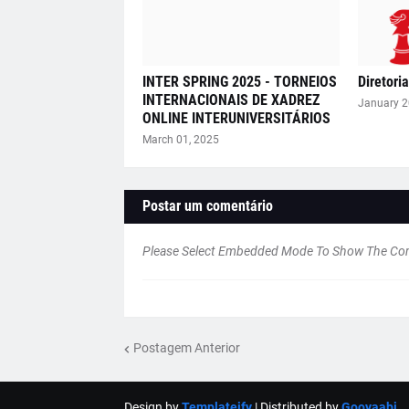
INTER SPRING 2025 - TORNEIOS
Diretori
INTERNACIONAIS DE XADREZ
January 2
ONLINE INTERUNIVERSITÁRIOS
March 01, 2025
Postar um comentário
Please Select Embedded Mode To Show The C
Postagem Anterior
Design by
Templateify
| Distributed by
Gooyaabi