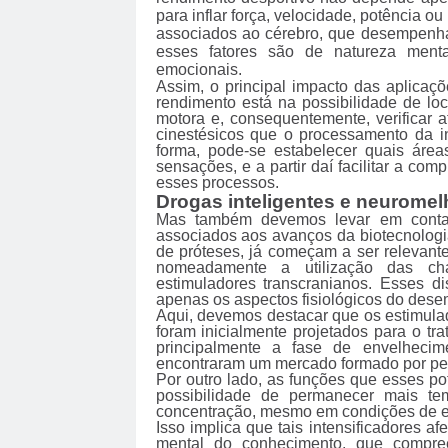
para inflar força, velocidade, potência o
associados ao cérebro, que desempenham
esses fatores são de natureza menta
emocionais.
Assim, o principal impacto das aplicaç
rendimento está na possibilidade de lo
motora e, consequentemente, verificar a
cinestésicos que o processamento da in
forma, pode-se estabelecer quais áre
sensações, e a partir daí facilitar a 
esses processos.
Drogas inteligentes e neurome
Mas também devemos levar em conta 
associados aos avanços da biotecnologi
de próteses, já começam a ser relevant
nomeadamente a utilização das cha
estimuladores transcranianos. Esses d
apenas os aspectos fisiológicos do dese
Aqui, devemos destacar que os estimulad
foram inicialmente projetados para o t
principalmente a fase de envelhecim
encontraram um mercado formado por pe
Por outro lado, as funções que esses po
possibilidade de permanecer mais te
concentração, mesmo em condições de e
Isso implica que tais intensificadores 
mental do conhecimento, que compree