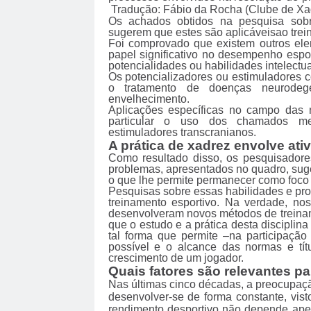
Tradução: Fábio da Rocha (Clube de X
Os achados obtidos na pesquisa sobr
sugerem que estes são aplicáveis ​​ao tre
Foi comprovado que existem outros e
papel significativo no desempenho espor
potencialidades ou habilidades intelectua
Os potencializadores ou estimuladores c
o tratamento de doenças neurodege
envelhecimento.
Aplicações específicas no campo das 
particular o uso dos chamados med
estimuladores transcranianos.
A prática de xadrez envolve ati
Como resultado disso, os pesquisadore
problemas, apresentados no quadro, suge
o que lhe permite permanecer como foco 
Pesquisas sobre essas habilidades e pro
treinamento esportivo. Na verdade, nos
desenvolveram novos métodos de treiname
que o estudo e a prática desta discipl
tal forma que permite –na participaçã
possível e o alcance das normas e tít
crescimento de um jogador.
Quais fatores são relevantes p
Nas últimas cinco décadas, a preocupaçã
desenvolver-se de forma constante, vis
rendimento desportivo não depende ape