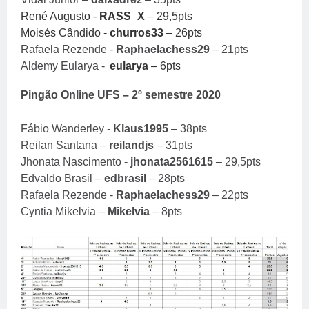
René Augusto -
RASS_X
– 29,5pts
Moisés Cândido -
churros33
– 26pts
Rafaela Rezende -
Raphaelachess29
– 21pts
Aldemy Eularya -
eularya
– 6pts
Pingão Online UFS – 2º semestre 2020
Fábio Wanderley -
Klaus1995
– 38pts
Reilan Santana –
reilandjs
– 31pts
Jhonata Nascimento -
jhonata2561615
– 29,5pts
Edvaldo Brasil –
edbrasil
– 28pts
Rafaela Rezende -
Raphaelachess29
– 22pts
Cyntia Mikelvia –
Mikelvia
– 8pts