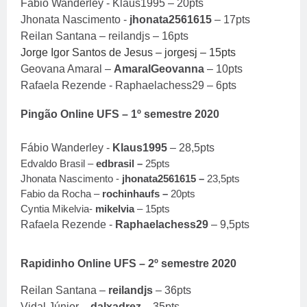
Fábio Wanderley - Klaus1995 – 20pts
Jhonata Nascimento -
jhonata2561615
– 17pts
Reilan Santana – reilandjs – 16pts
Jorge Igor Santos de Jesus – jorgesj – 15pts
Geovana Amaral –
AmaralGeovanna
– 10pts
Rafaela Rezende - Raphaelachess29 – 6pts
Pingão Online UFS – 1º semestre 2020
Fábio Wanderley -
Klaus1995
– 28,5pts
Edvaldo Brasil –
edbrasil –
25pts
Jhonata Nascimento -
jhonata2561615 –
23,5pts
Fabio da Rocha –
rochinhaufs –
20pts
Cyntia Mikelvia-
mikelvia
– 15pts
Rafaela Rezende -
Raphaelachess29
– 9,5pts
Rapidinho Online UFS – 2º semestre 2020
Reilan Santana –
reilandjs
– 36pts
Vidal Júnior –
dalxadrez
– 35pts