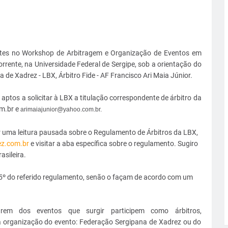
antes no Workshop de Arbitragem e Organização de Eventos em
orrente, na Universidade Federal de Sergipe, sob a orientação do
a de Xadrez - LBX, Árbitro Fide - AF Francisco Ari Maia Júnior.
aptos a solicitar à LBX a titulação correspondente de árbitro da
om.br e
arimaiajunior@yahoo.com.br.
er uma leitura pausada sobre o Regulamento de Árbitros da LBX,
ez.com.br
e visitar a aba específica sobre o regulamento. Sugiro
asileira.
 5º do referido regulamento, senão o façam de acordo com um
rem dos eventos que surgir participem como árbitros,
a organização do evento: Federação Sergipana de Xadrez ou do